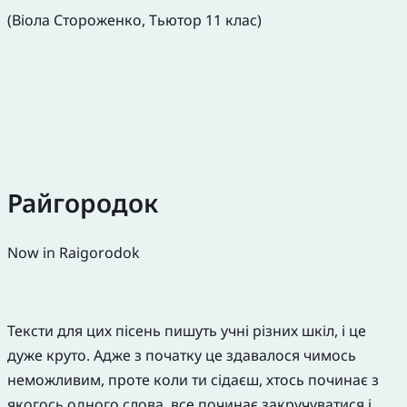
(Віола Стороженко, Тьютор 11 клас)
Райгородок
Now in Raigorodok
Тексти для цих пісень пишуть учні різних шкіл, і це
дуже круто. Адже з початку це здавалося чимось
неможливим, проте коли ти сідаєш, хтось починає з
якогось одного слова, все починає закручуватися і