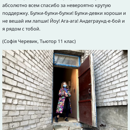
абсолютно всем спасибо за невероятно крутую
поддержку. Булки-булки-булки! Булки-девки хороши и
не вешай им лапши! Йоу! Ага-ага! Андеграунд-е-бой и
я рядом с тобой.
(Софiя Черевик, Тьютор 11 клас)