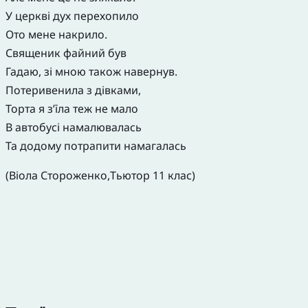
У церкві дух перехопило
Ото мене накрило.
Священик файний був
Гадаю, зі мною також навернув.
Потеривенила з дівками,
Торта я з’їла теж не мало
В автобусі намалювалась
Та додому потрапити намагалась
(Віола Стороженко,Тьютор 11 клас)