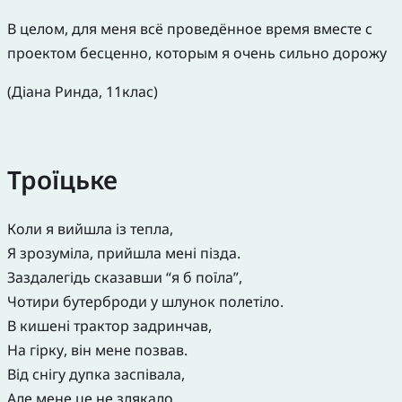
В целом, для меня всё проведённое время вместе с
проектом бесценно, которым я очень сильно дорожу
(Діана Ринда, 11клас)
Троїцьке
Коли я вийшла із тепла,
Я зрозуміла, прийшла мені пізда.
Заздалегідь сказавши “я б поїла”,
Чотири бутерброди у шлунок полетіло.
В кишені трактор задринчав,
На гірку, він мене позвав.
Від снігу дупка заспівала,
Але мене це не злякало.