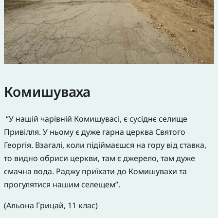
Комишуваха
“У нашій чарівній Комишувасі, є сусіднє селище
Привілля. У ньому є дуже гарна церква Святого
Георгія. Взагалі, коли підіймаєшся на гору від ставка,
то видно обриси церкви, там є джерело, там дуже
смачна вода. Раджу приїхати до Комишувахи та
прогулятися нашим селещем”.
(Альона Грицай, 11 клас)