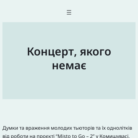
Концерт, якого
немає
Думки та враження молодих тьюторів та їх однолітків
від роботи на проєкті “Misto to Go – 2” у Комишувасі,