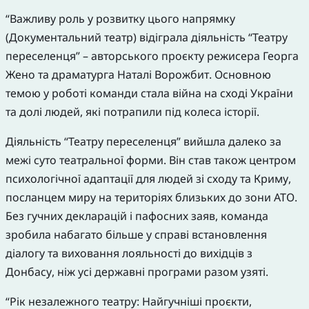
“Важливу роль у розвитку цього напрямку
(Документальний театр) відіграла діяльність “Театру
переселенця” – авторського проєкту режисера Георга
Жено та драматурга Наталі Ворожбит. Основною
темою у роботі команди стала війна на сході України
та долі людей, які потрапили під колеса історії.
Діяльність “Театру переселенця” вийшла далеко за
межі суто театральної форми. Він став також центром
психологічної адаптації для людей зі сходу та Криму,
посланцем миру на територіях близьких до зони АТО.
Без гучних декларацій і пафосних заяв, команда
зробила набагато більше у справі встановлення
діалогу та виховання лояльності до вихідців з
Донбасу, ніж усі державні програми разом узяті.
“Рік незалежного театру: Найгучніші проєкти,