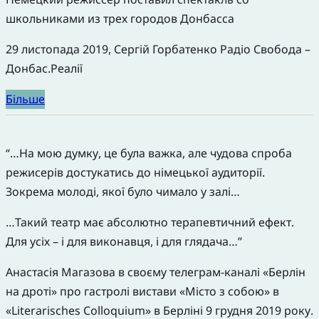
школьниками из трех городов Донбасса
29 листопада 2019, Сергій Горбатенко Радіо Свобода –
Донбас.Реалії
Більше
“…На мою думку, це була важка, але чудова спроба
режисерів достукатись до німецької аудиторії.
Зокрема молоді, якої було чимало у залі…
…Такий театр має абсолютно терапевтичний ефект.
Для усіх – і для виконавця, і для глядача…”
Анастасія Магазова в своєму телеграм-каналі «Берлін
на дроті» про гастролі вистави «Мiсто з собою» в
«Literarisches Colloquium» в Берліні 9 грудня 2019 року.