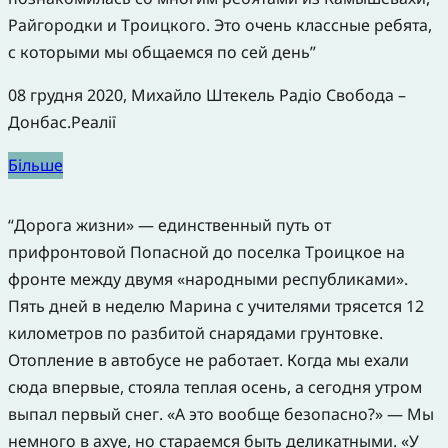
Райгородки и Троицкого. Это очень классные ребята,
с которыми мы общаемся по сей день”
08 грудня 2020, Михайло Штекель Радіо Свобода –
Донбас.Реалії
Більше
“Дорога жизни» — единственный путь от
прифронтовой Попасной до поселка Троицкое на
фронте между двумя «народными республиками».
Пять дней в неделю Марина с учителями трясется 12
километров по разбитой снарядами грунтовке.
Отопление в автобусе не работает. Когда мы ехали
сюда впервые, стояла теплая осень, а сегодня утром
выпал первый снег. «А это вообще безопасно?» — Мы
немного в ахуе, но стараемся быть деликатными. «У