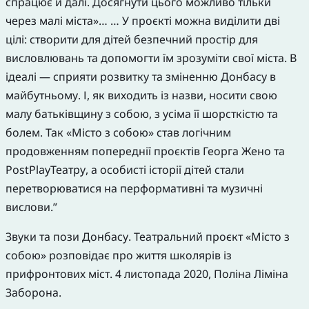
спрацює й далі. Досягнути цього можливо тільки
через малі міста»… … У проєкті можна виділити дві
цілі: створити для дітей безпечний простір для
висловлювань та допомогти їм зрозуміти свої міста. В
ідеалі — сприяти розвитку та зміненню Донбасу в
майбутньому. І, як виходить із назви, носити свою
малу батьківщину з собою, з усіма її шорсткістю та
болем. Так «Місто з собою» став логічним
продовженням попереднії проєктів Георга Жено та
PostPlayТеатру, а особисті історії дітей стали
перетворюватися на перформативні та музичні
вислови.”
Звуки та пози Донбасу. Театральний проєкт «Місто з
собою» розповідає про життя школярів із
прифронтових міст. 4 листопада 2020, Поліна Ліміна
Заборона.