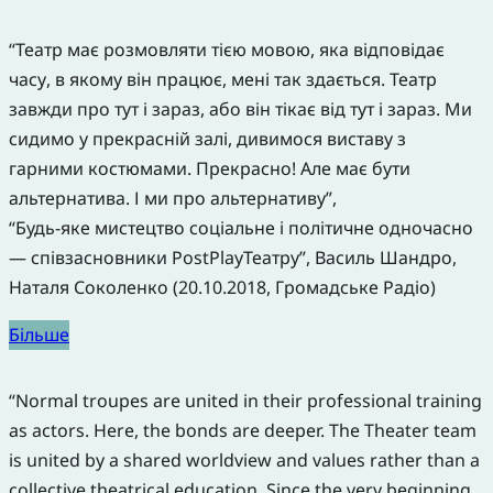
“Театр має розмовляти тією мовою, яка відповідає
часу, в якому він працює, мені так здається. Театр
завжди про тут і зараз, або він тікає від тут і зараз. Ми
сидимо у прекрасній залі, дивимося виставу з
гарними костюмами. Прекрасно! Але має бути
альтернатива. І ми про альтернативу”,
“Будь-яке мистецтво соціальне і політичне одночасно
— співзасновники PostPlayТеатру”, Василь Шандро,
Наталя Соколенко (20.10.2018, Громадське Радіо)
Більше
“Normal troupes are united in their professional training
as actors. Here, the bonds are deeper. The Theater team
is united by a shared worldview and values rather than a
collective theatrical education. Since the very beginning,