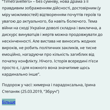
“Timetravellers» – без сумніву, нова драма з її
правдивим зображенням дійсності, достовірним (у
міру можливостей) відтворенням почуттів героїв та
увагою до актуального, ба навіть болючого. Тема
війни на сході України доволі складна і виклична, а
дискурс винуватців і жертв можна продовжувати до
нескінченності. Але вистава не виносить жодних
вироків, не робить політичних закликів, не тисне
емоційно, нагадуючи про кількість загиблих від
початку конфлікту. Нічого. Історія всередині п’єси
просто є, і для кожного вона значитиме щось
кардинально інше”.
Подорож у часі: химерна і парадоксальна, Ірина
Степаняк (25.03.2019, “Збруч”)
Більше