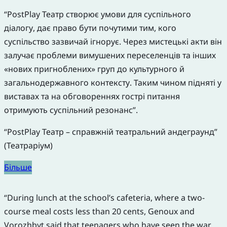
“PostPlay Театр створює умови для суспільного
діалогу, дає право бути почутими тим, кого
суспільство зазвичай ігнорує. Через мистецькі акти він
залучає проблеми вимушених переселенців та інших
«нових пригноблених» груп до культурного й
загальнодержавного контексту. Таким чином підняті у
виставах та на обговореннях гострі питання
отримують суспільний резонанс”.
“PostPlay Театр – справжній театральний андеграунд”
(Театраріум)
Більше
“During lunch at the school’s cafeteria, where a two-
course meal costs less than 20 cents, Genoux and
Vorozhbyt said that teenagers who have seen the war