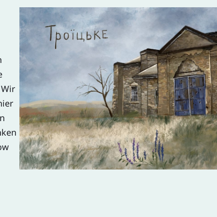
n
e
 Wir
hier
en
inken
now