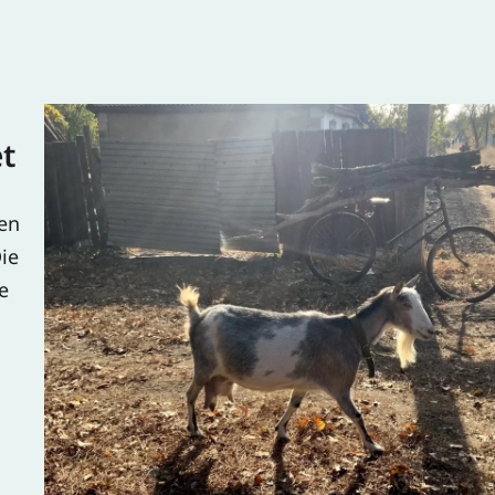
et
en
ie
e