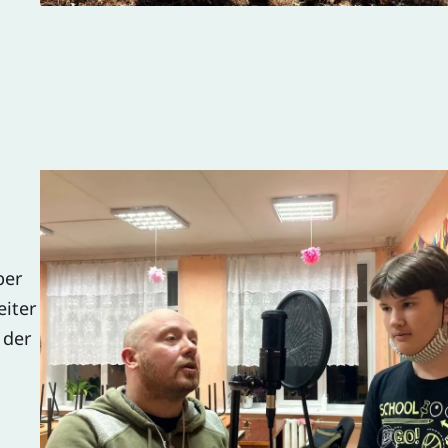
ber
eiter
 der