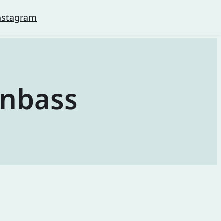
nstagram
nbass