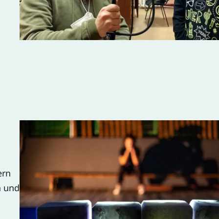
ern
a und